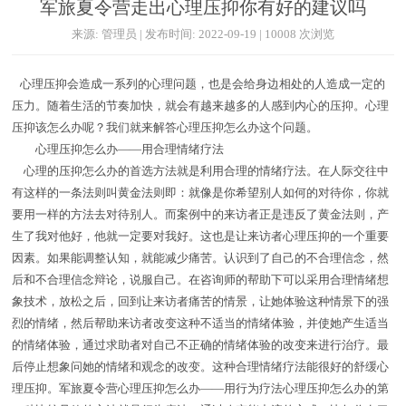
军旅夏令营走出心理压抑你有好的建议吗
来源: 管理员 | 发布时间: 2022-09-19 | 10008 次浏览
心理压抑会造成一系列的心理问题，也是会给身边相处的人造成一定的
压力。随着生活的节奏加快，就会有越来越多的人感到内心的压抑。心理
压抑该怎么办呢？我们就来解答心理压抑怎么办这个问题。
心理压抑怎么办——用合理情绪疗法
心理的压抑怎么办的首选方法就是利用合理的情绪疗法。在人际交往中
有这样的一条法则叫黄金法则即：就像是你希望别人如何的对待你，你就
要用一样的方法去对待别人。而案例中的来访者正是违反了黄金法则，产
生了我对他好，他就一定要对我好。这也是让来访者心理压抑的一个重要
因素。如果能调整认知，就能减少痛苦。认识到了自己的不合理信念，然
后和不合理信念辩论，说服自己。在咨询师的帮助下可以采用合理情绪想
象技术，放松之后，回到让来访者痛苦的情景，让她体验这种情景下的强
烈的情绪，然后帮助来访者改变这种不适当的情绪体验，并使她产生适当
的情绪体验，通过求助者对自己不正确的情绪体验的改变来进行治疗。最
后停止想象问她的情绪和观念的改变。这种合理情绪疗法能很好的舒缓心
理压抑。军旅夏令营心理压抑怎么办——用行为疗法心理压抑怎么办的第