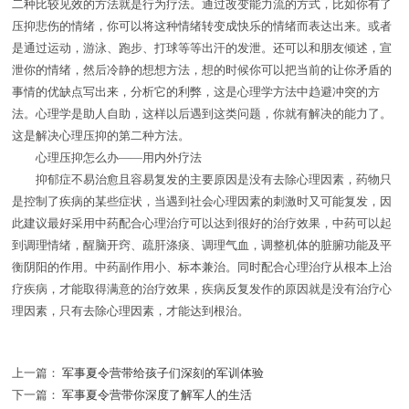
二种比较见效的方法就是行为疗法。通过改变能力流的方式，比如你有了
压抑悲伤的情绪，你可以将这种情绪转变成快乐的情绪而表达出来。或者
是通过运动，游泳、跑步、打球等等出汗的发泄。还可以和朋友倾述，宣
泄你的情绪，然后冷静的想想方法，想的时候你可以把当前的让你矛盾的
事情的优缺点写出来，分析它的利弊，这是心理学方法中趋避冲突的方
法。心理学是助人自助，这样以后遇到这类问题，你就有解决的能力了。
这是解决心理压抑的第二种方法。
心理压抑怎么办——用内外疗法
抑郁症不易治愈且容易复发的主要原因是没有去除心理因素，药物只
是控制了疾病的某些症状，当遇到社会心理因素的刺激时又可能复发，因
此建议最好采用中药配合心理治疗可以达到很好的治疗效果，中药可以起
到调理情绪，醒脑开窍、疏肝涤痰、调理气血，调整机体的脏腑功能及平
衡阴阳的作用。中药副作用小、标本兼治。同时配合心理治疗从根本上治
疗疾病，才能取得满意的治疗效果，疾病反复发作的原因就是没有治疗心
理因素，只有去除心理因素，才能达到根治。
上一篇：
军事夏令营带给孩子们深刻的军训体验
下一篇：
军事夏令营带你深度了解军人的生活