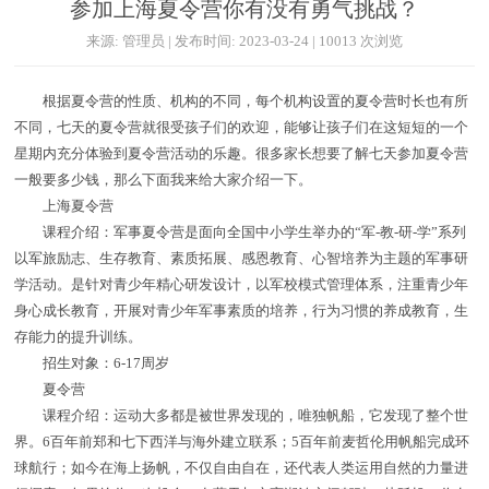
参加上海夏令营你有没有勇气挑战？
来源: 管理员 | 发布时间: 2023-03-24 | 10013 次浏览
根据夏令营的性质、机构的不同，每个机构设置的夏令营时长也有所
不同，七天的夏令营就很受孩子们的欢迎，能够让孩子们在这短短的一个
星期内充分体验到夏令营活动的乐趣。很多家长想要了解七天参加夏令营
一般要多少钱，那么下面我来给大家介绍一下。
上海夏令营
课程介绍：军事夏令营是面向全国中小学生举办的“军-教-研-学”系列
以军旅励志、生存教育、素质拓展、感恩教育、心智培养为主题的军事研
学活动。是针对青少年精心研发设计，以军校模式管理体系，注重青少年
身心成长教育，开展对青少年军事素质的培养，行为习惯的养成教育，生
存能力的提升训练。
招生对象：6-17周岁
夏令营
课程介绍：运动大多都是被世界发现的，唯独帆船，它发现了整个世
界。6百年前郑和七下西洋与海外建立联系；5百年前麦哲伦用帆船完成环
球航行；如今在海上扬帆，不仅自由自在，还代表人类运用自然的力量进